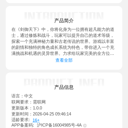
卡、绝版定制称号！
★任意充值十倍返利，福利拿到爽！
★全新养老商店，每天白嫖海量资源
产品简介
★全新高爆地图，大量红装、炫酷幻化，满星红装轻松
获取！
在《剑御天下》中，你将化身为一位拥有超凡能力的道
士，通过修炼和战斗，玩家可以提升自己的道术等级，
探索一个充满神秘力量和古老传说的世界。游戏以丰富
的剧情和独特的角色成长系统为特色，带你进入一个充
满挑战和机遇的灵异世界。力求给玩家完美的全方位的
游戏体验！
查看全部
产品信息
语言：中文
联网要求：需联网
更新版本：1.0.0
更新时间：2026-04-25 09:46:14
适龄要求:
16+
APP备案码:
沪ICP备16004985号-4A