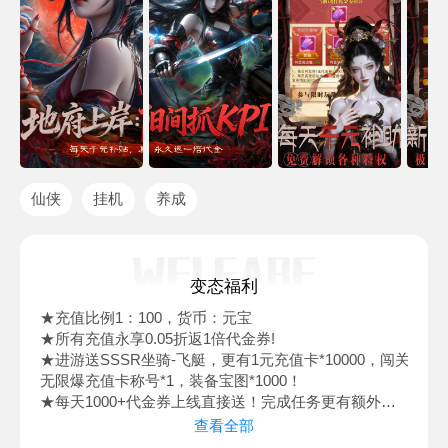
仙侠
挂机
养成
变态福利
★充值比例1：100，货币：元宝
★所有充值永享0.05折返1倍代金券!
★进游送SSSR坐骑-飞艇，更有1元充值卡*10000，闯关
无限爆充值卡称号*1，装备宝图*1000！
★每天1000+代金券上线直接送！完成任务更有额外千
元代金券，每日2000+代金券拿到手软！
查看全部
★白嫖全新升级，拒绝假福利！！上线送6480元充值